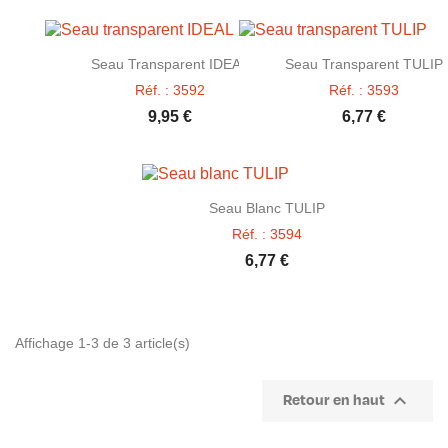


Aperçu rapide
Aperçu rapide
Seau Transparent IDEAL
Seau Transparent TULIP
Réf. : 3592
Réf. : 3593
9,95 €
6,77 €

Aperçu rapide
Seau Blanc TULIP
Réf. : 3594
6,77 €
Affichage 1-3 de 3 article(s)

Retour en haut