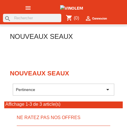

shopping_cart

search
(0)
Connexion
NOUVEAUX SEAUX
NOUVEAUX SEAUX

Pertinence
Affichage 1-3 de 3 article(s)
NE RATEZ PAS NOS OFFRES