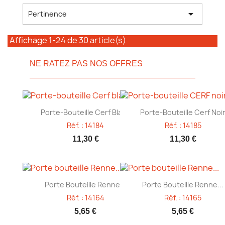

Pertinence
Affichage 1-24 de 30 article(s)
NE RATEZ PAS NOS OFFRES
Aperçu rapide
Aperçu rapide


Porte-Bouteille Cerf Blanc
Porte-Bouteille Cerf Noi
Réf. : 14184
Réf. : 14185
11,30 €
11,30 €
Aperçu rapide
Aperçu rapide


Porte Bouteille Renne...
Porte Bouteille Renne...
Réf. : 14164
Réf. : 14165
5,65 €
5,65 €