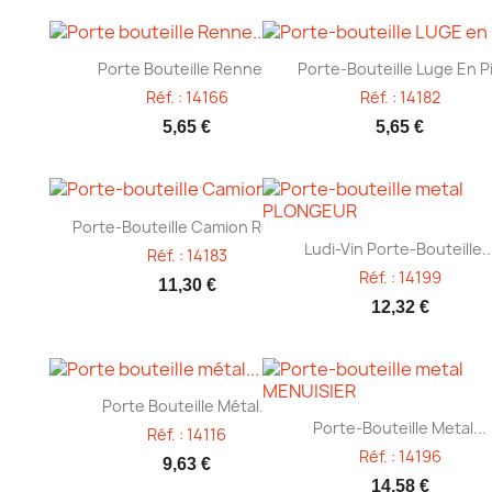
Aperçu rapide
Aperçu rapide


Porte Bouteille Renne...
Porte-Bouteille Luge En P
Réf. : 14166
Réf. : 14182
5,65 €
5,65 €
Aperçu rapide

Porte-Bouteille Camion Rouge
Aperçu rapide

Ludi-Vin Porte-Bouteille..
Réf. : 14183
Réf. : 14199
11,30 €
12,32 €
Aperçu rapide

Porte Bouteille Métal...
Aperçu rapide

Porte-Bouteille Metal...
Réf. : 14116
Réf. : 14196
9,63 €
14,58 €