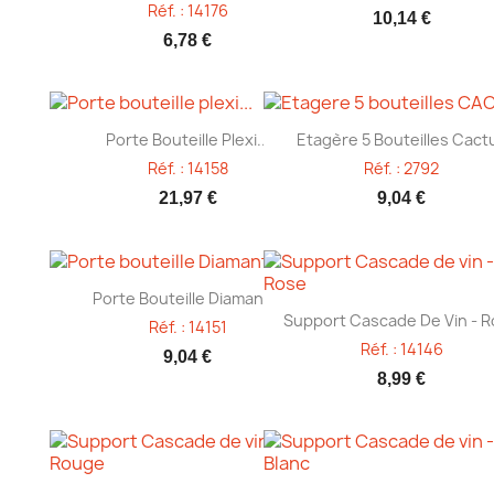
Réf. : 14176
10,14 €
6,78 €
Aperçu rapide
Aperçu rapide


Porte Bouteille Plexi...
Etagère 5 Bouteilles Cact
Réf. : 14158
Réf. : 2792
21,97 €
9,04 €
Aperçu rapide

Porte Bouteille Diamant...
Aperçu rapide

Support Cascade De Vin - 
Réf. : 14151
Réf. : 14146
9,04 €
8,99 €