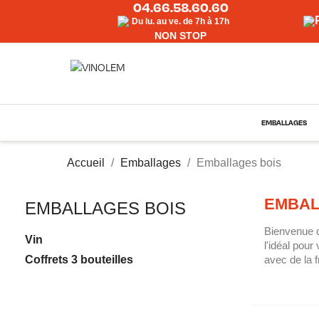
04.66.58.60.60
Du lu. au ve. de 7h à 17h
NON STOP
EMBALLAGES
Accueil
Emballages
Emballages bois
EMBAL
EMBALLAGES BOIS
Bienvenue da
Vin
l'idéal pou
Coffrets 3 bouteilles
avec de la f