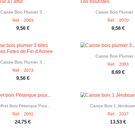


Aperçu rapide
Aperçu rapid
Caisse Bois Plumier 3...
Caisse Bois Plumier 
Réf. : 2069
Réf. : 2070
9,56 €
9,56 €

Aperçu rapid
Caisse Bois Plumier 

Aperçu rapide
Caisse Bois Plumier 3...
Réf. : 2083
Réf. : 2073
8,69 €
9,56 €


Aperçu rapide
Aperçu rapid
ffret Bois Pétanque Pour...
Caisse Bois 1 Jéroboam
Réf. : 2091
Réf. : 2037
24,75 €
13,53 €