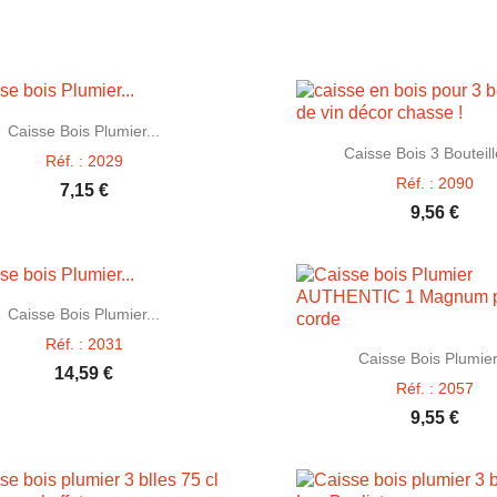

Aperçu rapide
Caisse Bois Plumier...

Aperçu rapid
Caisse Bois 3 Bouteill
Réf. : 2029
Réf. : 2090
7,15 €
9,56 €

Aperçu rapide
Caisse Bois Plumier...
Réf. : 2031

Aperçu rapid
Caisse Bois Plumier
14,59 €
Réf. : 2057
9,55 €