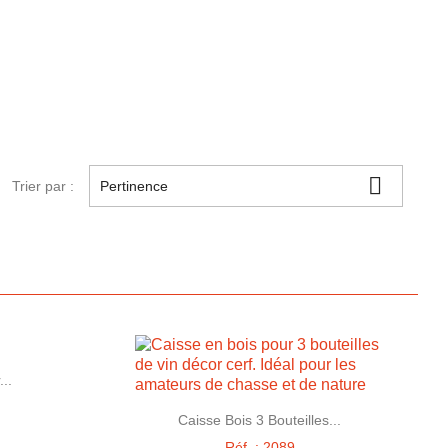

Trier par :
Pertinence
e
...

Aperçu rapide
Caisse Bois 3 Bouteilles...
Réf. : 2089