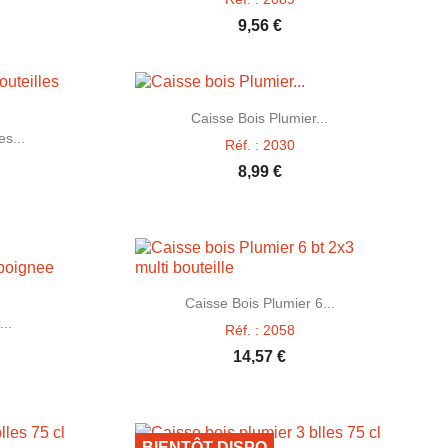
9,56 €

Aperçu rapide
Caisse Bois Plumier...
e
es...
Réf. : 2030
8,99 €

Aperçu rapide
Caisse Bois Plumier 6...
e
...
Réf. : 2058
14,57 €
BIENTÔT DISPO