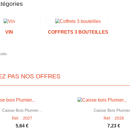
tégories
VIN
COFFRETS 3 BOUTEILLES
uits.
EZ PAS NOS OFFRES


Aperçu rapide
Aperçu rapid
Caisse Bois Plumier...
Caisse Bois Plumier
Réf. : 2027
Réf. : 2028
5,64 €
7,23 €