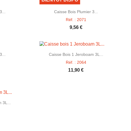

e
Aperçu rapide
3...
Caisse Bois Plumier 3...
Réf. : 2071
9,56 €

e
Aperçu rapide
3...
Caisse Bois 1 Jeroboam 3L...
Réf. : 2064
11,90 €
e
 3L...