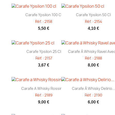
Aperçu rapide
Aperçu rapide


Carafe Ypsilon 100 Cl
Carafe Ypsilon 50 Cl
Réf. : 2158
Réf. : 2154
5,50 €
4,10 €
Aperçu rapide
Aperçu rapide


Carafe Ypsilon 25 Cl
Carafe À Whisky Ravel Avec
Réf. : 2157
Réf. : 2188
3,67 €
8,00 €
Aperçu rapide
Aperçu rapide


Carafe A Whisky Rossini...
Carafe À Whisky Delirio..
Réf. : 2189
Réf. : 2190
9,00 €
6,00 €