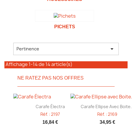
PICHETS

Pertinence
Affichage 1-14 de 14 article(s)
NE RATEZ PAS NOS OFFRES
Aperçu rapide
Aperçu rapide


Carafe Électra
Carafe Ellipse Avec Boite.
Réf. : 2197
Réf. : 2169
16,84 €
34,95 €