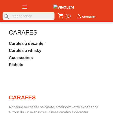

shopping_cart
(0)

search
Connexion
CARAFES
Carafes à décanter
Carafes à whisky
Accessoires
Pichets
CARAFES
À chaque nécessité sa carafe, améliorez votre expérience
autour du vin avec nos sublimes carafes à décanter.