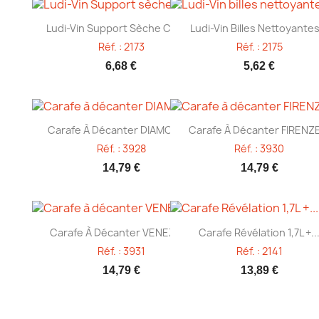
Aperçu rapide
Aperçu rapide


Ludi-Vin Support Sèche Carafe
Ludi-Vin Billes Nettoyantes
Réf. : 2173
Réf. : 2175
6,68 €
5,62 €
Aperçu rapide
Aperçu rapide


Carafe À Décanter DIAMOND...
Carafe À Décanter FIRENZE
Réf. : 3928
Réf. : 3930
14,79 €
14,79 €
Aperçu rapide
Aperçu rapide


Carafe À Décanter VENEZIA...
Carafe Révélation 1,7L +..
Réf. : 3931
Réf. : 2141
14,79 €
13,89 €