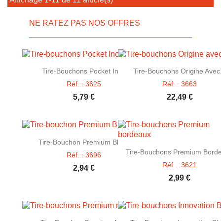
NE RATEZ PAS NOS OFFRES


Aperçu rapide
Aperçu rapide
Tire-Bouchons Pocket Inox
Tire-Bouchons Origine Avec.
Réf. : 3625
Réf. : 3663
5,79 €
22,49 €

Aperçu rapide
Tire-Bouchon Premium Blanc

Aperçu rapide
Tire-Bouchons Premium Bord
Réf. : 3696
Réf. : 3621
2,94 €
2,99 €
Aperçu rapide
Aperçu rapide