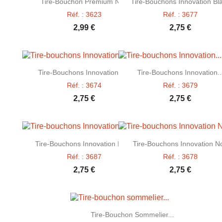


Tire-Bouchon Premium Noir
Tire-Bouchons Innovation Bl
Réf. : 3623
Réf. : 3677
2,99 €
2,75 €


Aperçu rapide
Aperçu rapide
Tire-Bouchons Innovation 6...
Tire-Bouchons Innovation..
Réf. : 3674
Réf. : 3679
2,75 €
2,75 €


Aperçu rapide
Aperçu rapide
Tire-Bouchons Innovation Rose
Tire-Bouchons Innovation No
Réf. : 3687
Réf. : 3678
2,75 €
2,75 €

Aperçu rapide
Tire-Bouchon Sommelier...