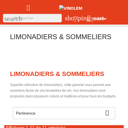

shopping_cart

search
(0)
Connexion
LIMONADIERS & SOMMELIERS
LIMONADIERS & SOMMELIERS
Superbe sélection de limonadiers, cette gamme vous permet une
ouverture facile de vos bouteilles de vin, nos limonadiers sont
proposés dans plusieurs coloris et matières et pour tous les budgets.

Pertinence
Affichage 1-11 de 11 article(s)