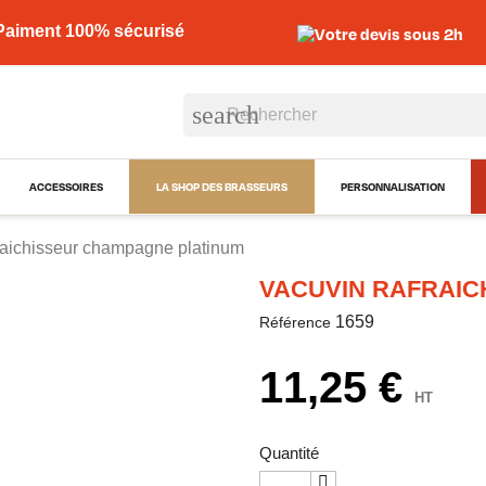
Paiment 100% sécurisé
Votre devis sous 2h
search
ACCESSOIRES
LA SHOP DES BRASSEURS
PERSONNALISATION
raichisseur champagne platinum
VACUVIN RAFRAIC
1659
Référence
11,25 €
HT
Quantité