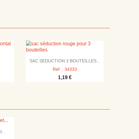

Aperçu rapide
.
SAC SEDUCTION 3 BOUTEILLES...
Réf. : 34333
1,19 €
...