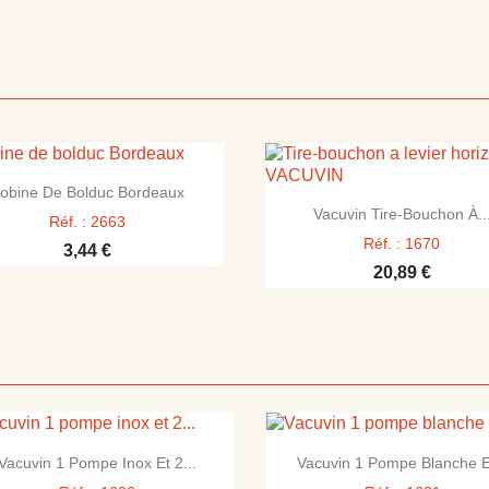

Aperçu rapide
obine De Bolduc Bordeaux

Aperçu rapide
Vacuvin Tire-Bouchon À..
Réf. : 2663
Réf. : 1670
3,44 €
20,89 €


Aperçu rapide
Aperçu rapide
Vacuvin 1 Pompe Inox Et 2...
Vacuvin 1 Pompe Blanche Et