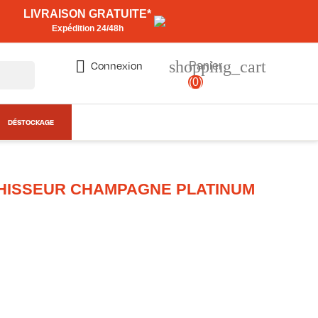
LIVRAISON GRATUITE*
Expédition 24/48h
shopping_cart

Connexion
Panier
(0)
DÉSTOCKAGE
HISSEUR CHAMPAGNE PLATINUM