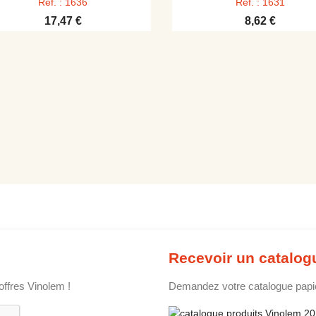
Réf. : 1636
Réf. : 1631
17,47 €
8,62 €
Recevoir un catalog
offres Vinolem !
Demandez votre catalogue papier