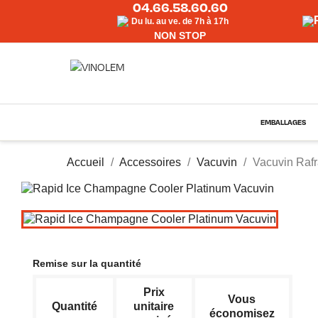
04.66.58.60.60
Du lu. au ve. de 7h à 17h
NON STOP
EMBALLAGES
Accueil
Accessoires
Vacuvin
Vacuvin Raf
Remise sur la quantité
Prix
Vous
Quantité
unitaire
économisez