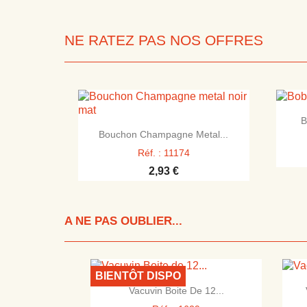
NE RATEZ PAS NOS OFFRES
B

Aperçu rapide
Bouchon Champagne Metal...
Réf. : 11174
2,93 €
A NE PAS OUBLIER...
BIENTÔT DISPO

Aperçu rapide
Vacuvin Boite De 12...