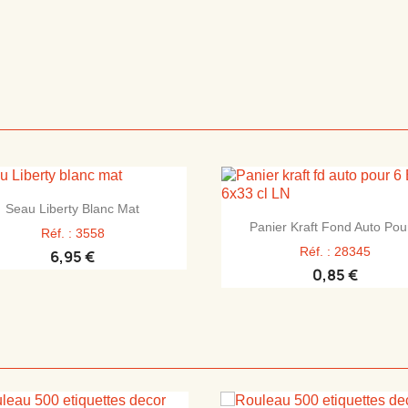

Aperçu rapide
Seau Liberty Blanc Mat

Aperçu rapide
Panier Kraft Fond Auto Pour
Réf. : 3558
Réf. : 28345
6,95 €
0,85 €