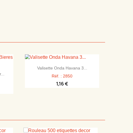

Aperçu rapide
Valisette Onda Havana 3...
...
Réf. : 2850
1,16 €