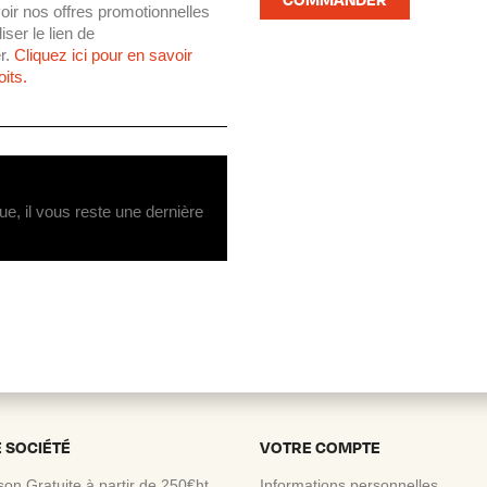
oir nos offres promotionnelles
ser le lien de
r.
Cliquez ici pour en savoir
its.
ue, il vous reste une dernière
 SOCIÉTÉ
VOTRE COMPTE
ison Gratuite à partir de 250€ht
Informations personnelles