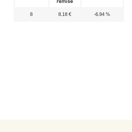
remisé
8
8.18 €
-6.94 %