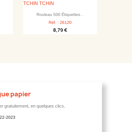

Aperçu rapide
Rouleau 500 Étiquettes...
Réf. : 26120
8,79 €
gue papier
 gratuitement, en quelques clics.