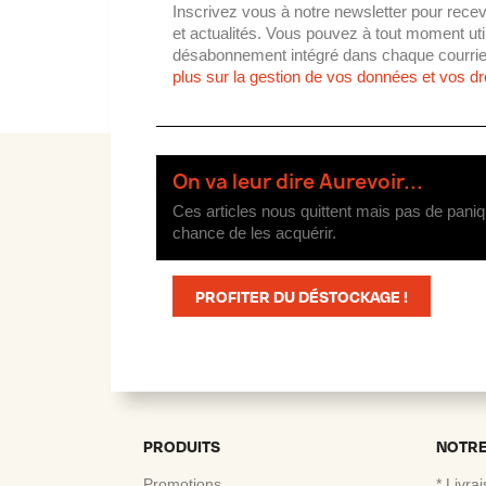
Inscrivez vous à notre newsletter pour recev
et actualités. Vous pouvez à tout moment utili
désabonnement intégré dans chaque courrie
plus sur la gestion de vos données et vos dro
On va leur dire Aurevoir...
Ces articles nous quittent mais pas de paniq
chance de les acquérir.
PROFITER DU DÉSTOCKAGE !
PRODUITS
NOTRE
Promotions
* Livra