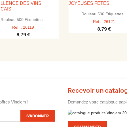

Aperçu rapide
Rouleau 500 Étiquettes...

Aperçu rapide
Rouleau 500 Etiquettes...
Réf. : 26121
Réf. : 26119
8,79 €
8,79 €
Recevoir un catalo
offres Vinolem !
Demandez votre catalogue papier
COMMANDER