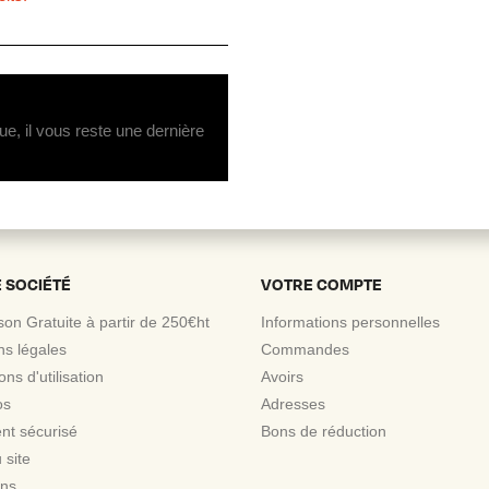
ue, il vous reste une dernière
 SOCIÉTÉ
VOTRE COMPTE
ison Gratuite à partir de 250€ht
Informations personnelles
ns légales
Commandes
ons d'utilisation
Avoirs
os
Adresses
nt sécurisé
Bons de réduction
 site
ns