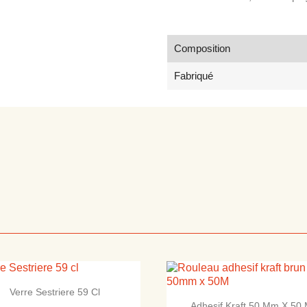
Composition
Fabriqué

Aperçu rapide
Verre Sestriere 59 Cl

Aperçu rapide
Adhesif Kraft 50 Mm X 50 