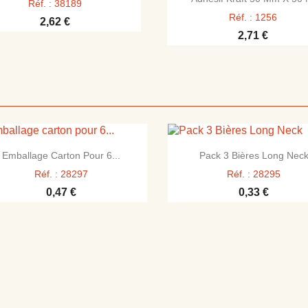
Réf. : 38189
Réf. : 1256
2,62 €
2,71 €


Aperçu rapide
Aperçu rapide
Emballage Carton Pour 6...
Pack 3 Bières Long Nec
Réf. : 28297
Réf. : 28295
0,47 €
0,33 €