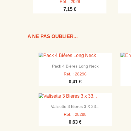
Réf. : 2029
7,15 €
A NE PAS OUBLIER...

Aperçu rapide
Pack 4 Bières Long Neck
Réf. : 28296
0,41 €

Aperçu rapide
Valisette 3 Bieres 3 X 33...
Réf. : 28298
0,63 €