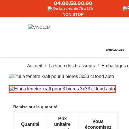
04.66.58.60.60
Du lu. au ve. de 7h à 17h
NON STOP
EMBALLAGES
Accueil
La shop des brasseurs
Emballages c
Remise sur la quantité
Prix
Vous
Quantité
unitaire
économisez