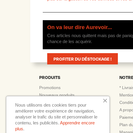
On va leur dire Aurevoir...
Ces articles nous quittent mais pas de paniq
chance de les acquérir.
PROFITER DU DÉSTOCKAGE !
PRODUITS
NOTRE
Promotions
* Livra
Nouveaux produits
Mentio
Meilleures ventes
Conditi
Nous utilisons des cookies tiers pour
A prop
améliorer votre expérience de navigation,
analyser le trafic du site et personnaliser le
Paieme
contenu, les publicités.
Apprendre encore
Plan du
plus
.
Magasi