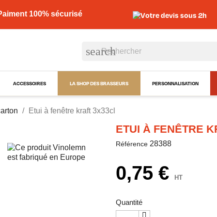
Paiment 100% sécurisé
Votre devis sous 2h
search
ACCESSOIRES
LA SHOP DES BRASSEURS
PERSONNALISATION
arton
Etui à fenêtre kraft 3x33cl
ETUI À FENÊTRE K
28388
Référence
0,75 €
HT
Quantité