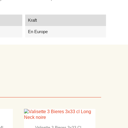
Kraft
En Europe

Aperçu rapide
Ml
Valisette 3 Bieres 3x33 Cl...