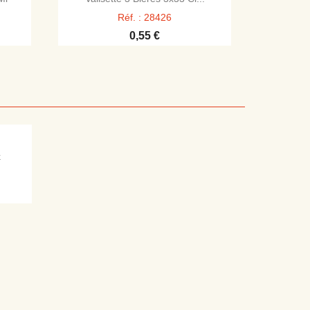
Réf. : 28426
0,55 €
k