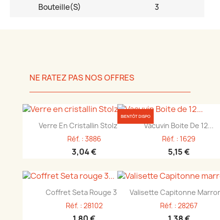
Bouteille(s)
3
NE RATEZ PAS NOS OFFRES
BIENTÔT DISPO
Aperçu rapide
Aperçu rapide


Verre En Cristallin Stolzle...
Vacuvin Boite De 12...
Réf. : 3886
Réf. : 1629
3,04 €
5,15 €
Aperçu rapide
Aperçu rapide


Coffret Seta Rouge 3...
Valisette Capitonne Marron
Réf. : 28102
Réf. : 28267
1,80 €
1,38 €