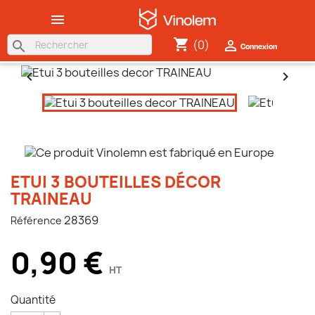

shopping_cart
(0)

search
Connexion


ETUI 3 BOUTEILLES DÉCOR
TRAINEAU
28369
Référence
0,90 €
HT
Quantité