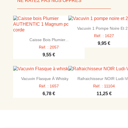
NE RATEZ PAS NOS OFFRES

Aperçu rapide
Vacuvin 1 Pompe Noire Et 2.
Réf. : 1627

Aperçu rapide
Caisse Bois Plumier...
9,95 €
Réf. : 2057
9,55 €


Aperçu rapide
Aperçu rapide
Vacuvin Flasque À Whisky Et...
Rafraichisseur NOIR Ludi-V
Réf. : 1657
Réf. : 11104
6,78 €
11,25 €