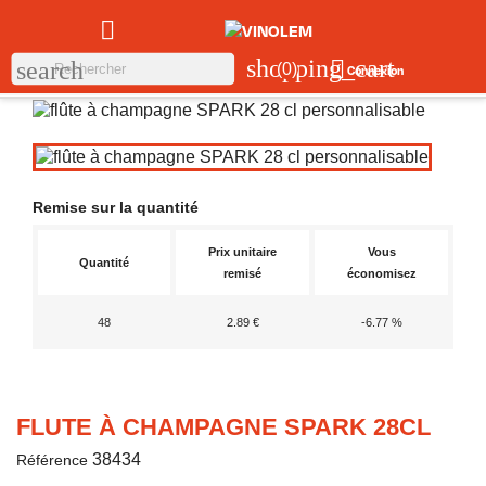

shopping_cart

search
(0)
Connexion
Remise sur la quantité
Prix unitaire
Vous
Quantité
remisé
économisez
48
2.89 €
-6.77 %
FLUTE À CHAMPAGNE SPARK 28CL
38434
Référence