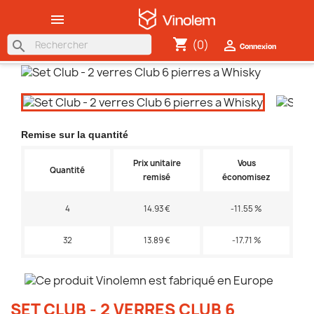

shopping_cart
(0)

search
Connexion
Remise sur la quantité
Prix unitaire
Vous
Quantité
remisé
économisez
4
14.93 €
-11.55 %
32
13.89 €
-17.71 %
SET CLUB - 2 VERRES CLUB 6