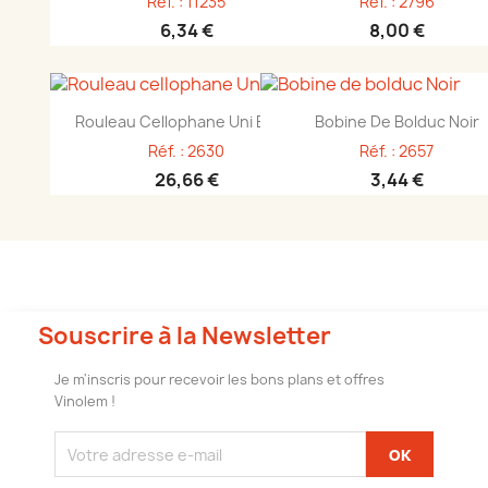
Réf. : 11235
Réf. : 2796
6,34 €
8,00 €
Aperçu rapide
Aperçu rapide


Rouleau Cellophane Uni EpD...
Bobine De Bolduc Noir
Réf. : 2630
Réf. : 2657
26,66 €
3,44 €
Souscrire à la Newsletter
Je m'inscris pour recevoir les bons plans et offres
Vinolem !