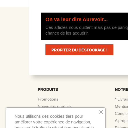
On va leur dire Aurevoir...
Ces articles nous quittent mais pas de paniq
chance de les acquérir.
PROFITER DU DÉSTOCKAGE !
PRODUITS
NOTRE
Promotions
* Livra
Nouveaux produits
Mentio
Meilleures ventes
Conditi
Nous utilisons des cookies tiers pour
A prop
améliorer votre expérience de navigation,
analyser le trafic du site et personnaliser le
Paieme