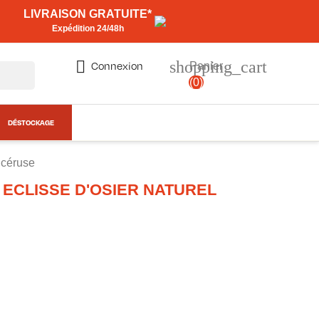
LIVRAISON GRATUITE*
Expédition 24/48h
shopping_cart

Connexion
Panier
(0)
DÉSTOCKAGE
t céruse
 ECLISSE D'OSIER NATUREL