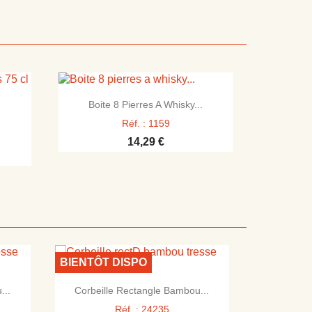

Aperçu rapide
Boite 8 Pierres A Whisky...
Réf. : 1159
14,29 €
BIENTÔT DISPO

Aperçu rapide
...
Corbeille Rectangle Bambou...
Réf. : 24235