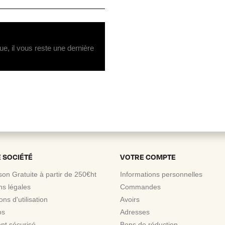
ue, il vous reste une dernière
 SOCIÉTÉ
VOTRE COMPTE
ison Gratuite à partir de 250€ht
Informations personnelles
ns légales
Commandes
ons d'utilisation
Avoirs
os
Adresses
nt sécurisé
Bons de réduction