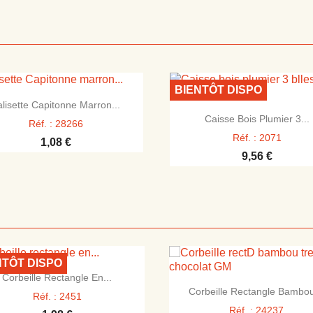
BIENTÔT DISPO

Aperçu rapide
alisette Capitonne Marron...

Aperçu rapide
Caisse Bois Plumier 3...
Réf. : 28266
Réf. : 2071
1,08 €
9,56 €
NTÔT DISPO

Aperçu rapide
Corbeille Rectangle En...

Aperçu rapide
Corbeille Rectangle Bambou
Réf. : 2451
Réf. : 24237