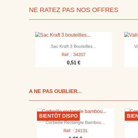
NE RATEZ PAS NOS OFFRES

Aperçu rapide
Sac Kraft 3 Bouteilles...
V
Réf. : 34207
0,51 €
A NE PAS OUBLIER...
BIENTÔT DISPO
BIE

Aperçu rapide
Corbeille Rectangle Bambou...
Réf. : 24131