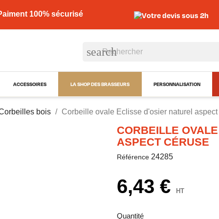
Paiment 100% sécurisé
Votre devis sous 2h
search
ACCESSOIRES
LA SHOP DES BRASSEURS
PERSONNALISATION
Corbeilles bois
Corbeille ovale Eclisse d'osier naturel aspec
CORBEILLE OVALE
ASPECT CÉRUSE
24285
Référence
6,43 €
HT
Quantité