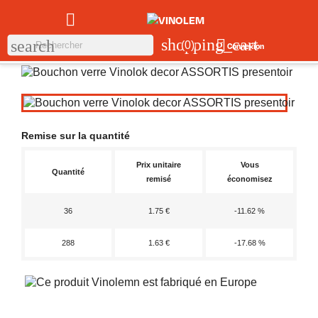

shopping_cart

search
(0)
Connexion
Remise sur la quantité
Prix unitaire
Vous
Quantité
remisé
économisez
36
1.75 €
-11.62 %
288
1.63 €
-17.68 %