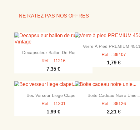
NE RATEZ PAS NOS OFFRES

Aperçu rapide
Verre À Pied PREMIUM 45CL

Aperçu rapide
Decapsuleur Ballon De Rugby...
Réf. : 38407
Réf. : 11216
1,79 €
7,35 €


Aperçu rapide
Aperçu rapide
Bec Verseur Liege Clapet...
Boite Cadeau Noire Unie..
Réf. : 11201
Réf. : 38126
1,99 €
2,21 €