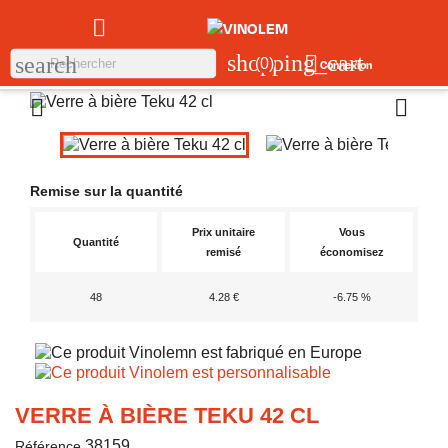

shopping_cart

search
(0)
Connexion


Remise sur la quantité
Prix unitaire
Vous
Quantité
remisé
économisez
48
4.28 €
-6.75 %
VERRE À BIÈRE TEKU 42 CL
38159
Référence