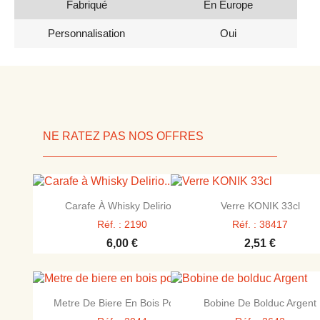
Fabriqué
En Europe
Personnalisation
Oui
NE RATEZ PAS NOS OFFRES


Aperçu rapide
Aperçu rapide
Carafe À Whisky Delirio...
Verre KONIK 33cl
Réf. : 2190
Réf. : 38417
6,00 €
2,51 €


Aperçu rapide
Aperçu rapide
Metre De Biere En Bois Pour...
Bobine De Bolduc Argent